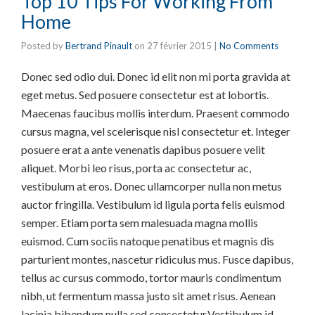
Top 10 Tips For Working From
Home
Posted by
Bertrand Pinault
on
27 février 2015
|
No Comments
Donec sed odio dui. Donec id elit non mi porta gravida at
eget metus. Sed posuere consectetur est at lobortis.
Maecenas faucibus mollis interdum. Praesent commodo
cursus magna, vel scelerisque nisl consectetur et. Integer
posuere erat a ante venenatis dapibus posuere velit
aliquet. Morbi leo risus, porta ac consectetur ac,
vestibulum at eros. Donec ullamcorper nulla non metus
auctor fringilla. Vestibulum id ligula porta felis euismod
semper. Etiam porta sem malesuada magna mollis
euismod. Cum sociis natoque penatibus et magnis dis
parturient montes, nascetur ridiculus mus. Fusce dapibus,
tellus ac cursus commodo, tortor mauris condimentum
nibh, ut fermentum massa justo sit amet risus. Aenean
lacinia bibendum nulla sed consectetur.Vestibulum id