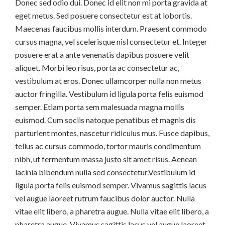
Donec sed odio dui. Donec id elit non mi porta gravida at
eget metus. Sed posuere consectetur est at lobortis.
Maecenas faucibus mollis interdum. Praesent commodo
cursus magna, vel scelerisque nisl consectetur et. Integer
posuere erat a ante venenatis dapibus posuere velit
aliquet. Morbi leo risus, porta ac consectetur ac,
vestibulum at eros. Donec ullamcorper nulla non metus
auctor fringilla. Vestibulum id ligula porta felis euismod
semper. Etiam porta sem malesuada magna mollis
euismod. Cum sociis natoque penatibus et magnis dis
parturient montes, nascetur ridiculus mus. Fusce dapibus,
tellus ac cursus commodo, tortor mauris condimentum
nibh, ut fermentum massa justo sit amet risus. Aenean
lacinia bibendum nulla sed consectetur.Vestibulum id
ligula porta felis euismod semper. Vivamus sagittis lacus
vel augue laoreet rutrum faucibus dolor auctor. Nulla
vitae elit libero, a pharetra augue. Nulla vitae elit libero, a
pharetra augue. Vivamus sagittis lacus vel augue laoreet